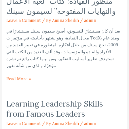
منظور القيادة: كتاب “لعبة الأعمال
القيادة:
والنهايات المفتوحة” لسيمون سينك
كتاب
“لعبة
Leave a Comment
/
By Amina Sheikh
/
admin
الأعمال
بعد أن كان مستشارًا للتسويق، أصبح سيمون سينك مستشارًا في
والنهايات
مجال القيادة، وهو يشتهر بأحاديثه في مؤتمرات TedX، ومنذ عام
المفتوحة”
2009، نجح سينك من خلال أفكاره المتطورة في تغيير العديد من
لسيمون
الأفراد والقادة والمؤسسات، وقد ألف العديد من الكتب التي
سينك
تستهدف تطوير أساليب التفكير، ومن بينها كتاب رائع تم نشره
مؤخرًا، والذي من شأنه تغيير
Read More »
Learning Leadership Skills
Learning
Leadership
from Famous Leaders
Skills
from
Leave a Comment
/
By Amina Sheikh
/
admin