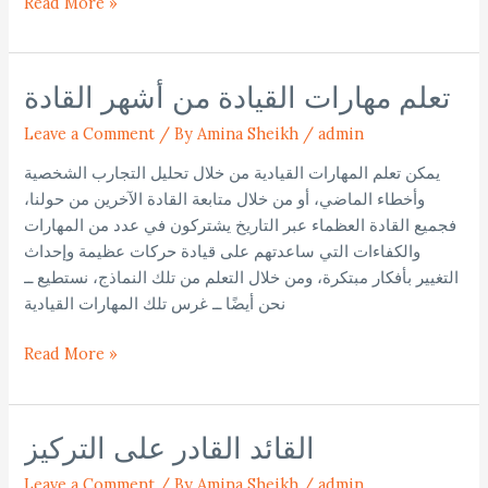
Read More »
تعلم مهارات القيادة من أشهر القادة
تعلم
مهارات
Leave a Comment
/
By Amina Sheikh
/
admin
القيادة
من
يمكن تعلم المهارات القيادية من خلال تحليل التجارب الشخصية
أشهر
وأخطاء الماضي، أو من خلال متابعة القادة الآخرين من حولنا،
القادة
فجميع القادة العظماء عبر التاريخ يشتركون في عدد من المهارات
والكفاءات التي ساعدتهم على قيادة حركات عظيمة وإحداث
التغيير بأفكار مبتكرة، ومن خلال التعلم من تلك النماذج، نستطيع ــ
نحن أيضًا ــ غرس تلك المهارات القيادية
Read More »
القائد القادر على التركيز
القائد
القادر
Leave a Comment
/
By Amina Sheikh
/
admin