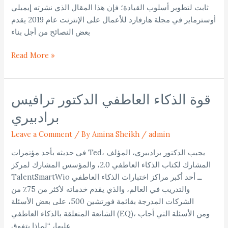
ثابت لتطوير أسلوب القيادة؛ فإن هذا المقال الذي نشرته إيميلي
أوسترماير في مجلة هارفارد للأعمال على الإنترنت عام 2019 يقدم
بعض النصائح من أجل بناء
Read More »
قوة الذكاء العاطفي الدكتور ترافيس
قوة
الذكاء
برادبيري
العاطفي
الدكتور
Leave a Comment
/
By Amina Sheikh
/
admin
ترافيس
في حديثه بأحد مؤتمرات Ted، يجيب الدكتور برادبيري، المؤلف
برادبيري
المشارك لكتاب الذكاء العاطفي 2.0، والمؤسس المشارك لمركز
TalentSmartWio ــ أحد أكبر مراكز اختبارات الذكاء العاطفي
والتدريب في العالم، والذي يقدم خدماته لأكثر من 75٪ من
الشركات المدرجة بقائمة فورتشين 500، على بعض الأسئلة
الشائعة المتعلقة بالذكاء العاطفي (EQ)، ومن الأسئلة التي أجاب
عليها، “لماذا يتفوق