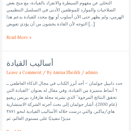
التخلي عن مفهوم السيطرة والانفراد بالقيادة، مع منح بعض
الصلاحيات والموارد للموظفين الأدنى في التسلسل التنظيمي
الهرمي، ولم يظهر حتى الآن أسلوب أو نهج محدد للقيادة يدعم هذا
التوجه لأن القادة يخشون من أن يؤدي تفويض […]
Read More »
أساليب القيادة
أساليب
القيادة
Leave a Comment
/
By Amina Sheikh
/
admin
حدد دانييل جولمان – أحد أبرز الكتاب في مجال الذكاء العاطفي ــ
٦ أنماط متميزة من القيادة، وفي مقال له بعنوان “القيادة التي
تحقق النتائج المرجوة” الذي نشرته مجلة هارفارد بيزنس ريفيو
(عام 2000)، أشار جولمان إلى بحث أجرته الشركة الاستشارية
هاي/ماكبر، والتي درست خلاله الأساليب القيادية لنحو ٣٨٧١
مديرًا تنفيذيًا على مستوى العالم، ثم