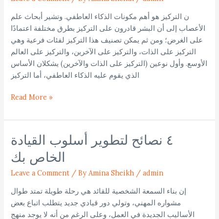
على
التركيز
ن التركيز هو أهم مكونات الذكاء العاطفي. وتشير أبحاث علم
الأعصاب إلى أن البشر قادرون على التركيز بطرق مختلفة اعتمادًا
على الغرض؛ ومن ثم يمكن تصنيف هذا التركيز لفئات فرعية وهي
التركيز على الذات، والتركيز على الآخرين، والتركيز على العالم
الأوسع. وأول نوعين (التركيز على الذات والآخرين) يشكلان الأساس
الذي يقوم عليه الذكاء العاطفي، أما التركيز
Read More »
٤ نصائح لتطوير أسلوب القيادة
٤
نصائح
الخاص بك
لتطوير
أسلوب
Leave a Comment
/
By Amina Sheikh
/
admin
القيادة
إن بناء السمعة الشخصية للقائد هي رحلة طويلة تمتد طوال
الخاص
مشواره المهني، وتولي دور قيادي جديد يتطلب اتباع بعض
بك
الأساليب الجديدة في العمل، وعلى الرغم من أنه لا يوجد منهج