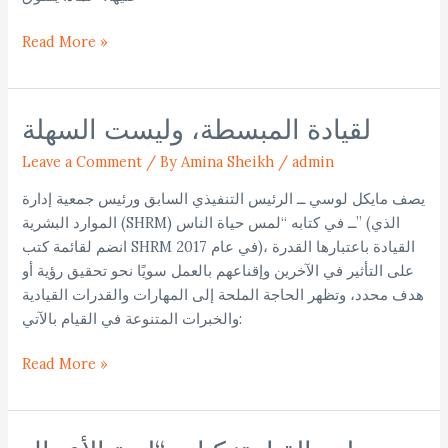
Read More »
لقيادة المبسطة، وليست السهلة
لقيادة
المبسطة،
Leave a Comment
/
By Amina Sheikh
/
admin
وليست
السهلة
يصف مايكل لوسي ــ الرئيس التنفيذي السابق ورئيس جمعية إدارة
الموارد البشرية (SHRM) ــ في كتابه “لمس حياة الناس” (الذي
انضم لقائمة كتب SHRM في عام 2017)، القيادة باعتبارها القدرة
على التأثير في الآخرين وإقناعهم بالعمل سويًا نحو تحقيق رؤية أو
هدف محدد، وتظهر الحاجة الملحة إلى المهارات والقدرات القيادية
والخبرات المتنوعة في القيام بالآتي:
Read More »
منظور